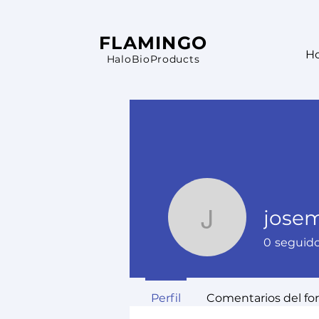
FLAMINGO
H
HaloBioProducts
josem
josemaria
0
seguid
Perfil
Comentarios del fo