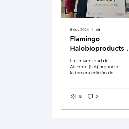
6 nov 2024
∙
1
min
Flamingo
Halobioproducts 
premiado en la III
La Universidad de
edición del Sprin
Alicante (UA) organizó
la tercera edición del
Valoriza de la
programa Sprint
Universidad de
Valoriza-Ciencia
Emprende los días 18 y
Alicante
19 de septiembre...
15
0