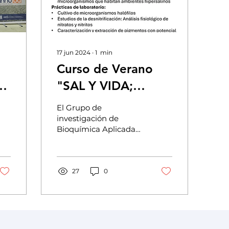
17 jun 2024
∙
1
min
Curso de Verano
es
"SAL Y VIDA;
APLICACIONES
El Grupo de
BIOTECNOLÓGICAS
investigación de
Bioquímica Aplicada
DE ARQUEAS
vuelve a lanzar su
HALÓFILAS"
curso de verano dentro
de los cursos Rafael
Altamira que ofrece
27
0
la...