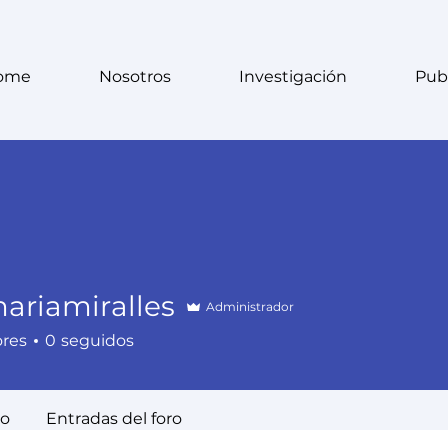
ome
Nosotros
Investigación
Pub
ariamiralles
Administrador
miralles
ores
0
seguidos
ro
Entradas del foro