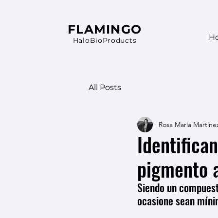
FLAMINGO
H
HaloBioProducts
All Posts
Rosa María Martíne
Identifica
pigmento a
Siendo un compuesto
ocasione sean míni