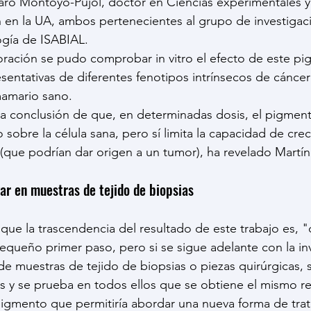
aro Montoyo-Pujol, doctor en Ciencias experimentales y 
 en la UA, ambos pertenecientes al grupo de investigac
gía de ISABIAL.
oración se pudo comprobar in vitro el efecto de este p
resentativas de diferentes fenotipos intrínsecos de cánc
mamario sano.
la conclusión de que, en determinadas dosis, el pigmen
sobre la célula sana, pero sí limita la capacidad de crec
 (que podrían dar origen a un tumor), ha revelado Martín
ar en muestras de tejido de biopsias
ue la trascendencia del resultado de este trabajo es, 
queño primer paso, pero si se sigue adelante con la inv
de muestras de tejido de biopsias o piezas quirúrgicas, 
 y se prueba en todos ellos que se obtiene el mismo re
igmento que permitiría abordar una nueva forma de trat