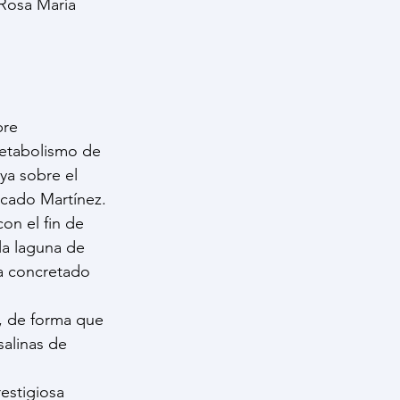
 Rosa María 
re 
metabolismo de 
ya sobre el 
icado Martínez.
on el fin de 
la laguna de 
ha concretado 
r, de forma que 
alinas de 
estigiosa 