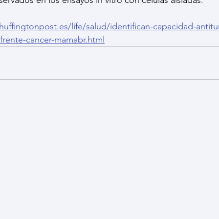
ervados en los ensayos in vitro con células aisladas.
huffingtonpost.es/life/salud/identifican-capacidad-antit
-frente-cancer-mamabr.html