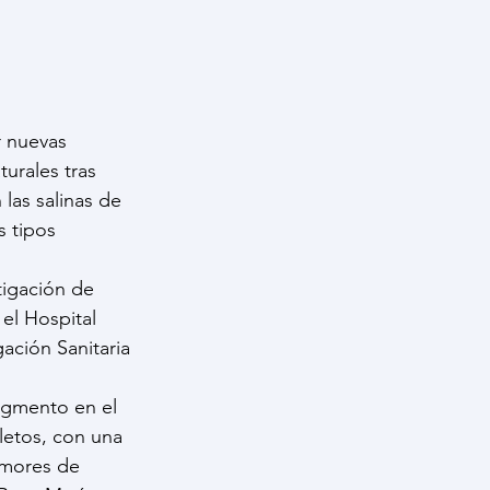
r nuevas 
urales tras 
las salinas de 
s tipos 
tigación de 
el Hospital 
ación Sanitaria 
igmento en el 
etos, con una 
umores de 