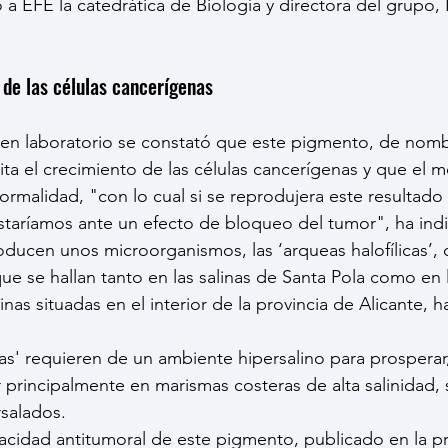
a EFE la catedrática de Biología y directora del grupo,
 de las células cancerígenas
 en laboratorio se constató que este pigmento, de nomb
vita el crecimiento de las células cancerígenas y que el 
ormalidad, "con lo cual si se reprodujera este resultado 
staríamos ante un efecto de bloqueo del tumor", ha ind
ducen unos microorganismos, las ‘arqueas halofílicas’, c
que se hallan tanto en las salinas de Santa Pola como en 
alinas situadas en el interior de la provincia de Alicante, 
icas' requieren de un ambiente hipersalino para prospera
principalmente en marismas costeras de alta salinidad, s
rsalados.
pacidad antitumoral de este pigmento, publicado en la pr