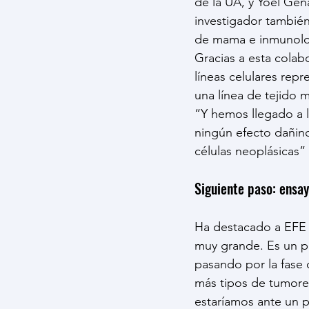
de la UA, y Yoel Gen
investigador también
de mama e inmunolo
Gracias a esta colab
líneas celulares rep
una línea de tejido 
“Y hemos llegado a 
ningún efecto dañino 
células neoplásicas”
Siguiente paso: ensay
Ha destacado a EFE q
muy grande. Es un pe
pasando por la fase 
más tipos de tumores
estaríamos ante un p