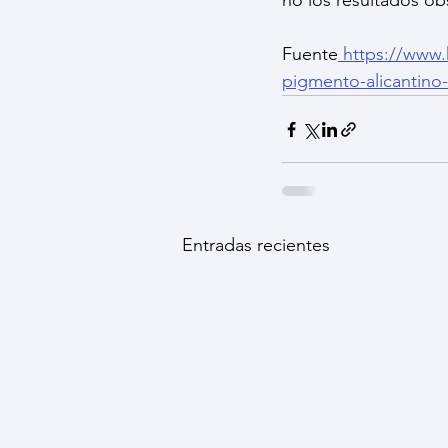
no los resultados obs
Fuente
 https://www.
pigmento-alicantino
Entradas recientes