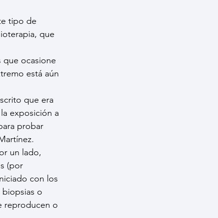
te tipo de 
ioterapia, que 
s que ocasione 
tremo está aún 
crito que era 
 la exposición a 
para probar 
Martínez.
or un lado, 
s (por 
niciado con los 
biopsias o 
se reproducen o 