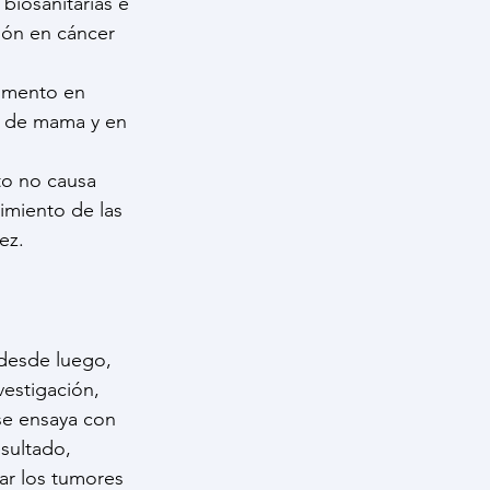
biosanitarias e 
ión en cáncer 
igmento en 
er de mama y en 
to no causa 
imiento de las 
ez.
"desde luego, 
estigación, 
se ensaya con 
sultado, 
ar los tumores 