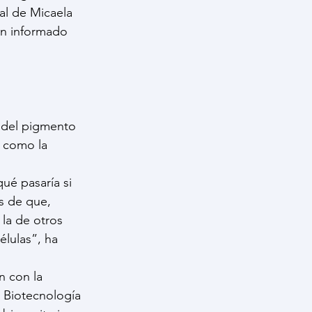
ral de Micaela 
an informado 
e del pigmento 
s como la 
ué pasaría si 
s de que, 
la de otros 
élulas”, ha 
n con la 
 Biotecnología 